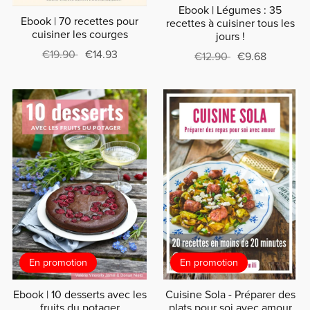
Ebook | Légumes : 35
Ebook | 70 recettes pour
recettes à cuisiner tous les
cuisiner les courges
jours !
€19.90
€14.93
€12.90
€9.68
En promotion
En promotion
Ebook | 10 desserts avec les
Cuisine Sola - Préparer des
fruits du potager
plats pour soi avec amour