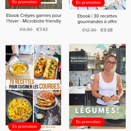
En promotion
En promotion
Ebook Crêpes garnies pour
Ebook | 30 recettes
l'hiver - Microbiote friendly
gourmandes à offrir
€9.90
€7.43
€12.90
€9.68
En promotion
En promotion